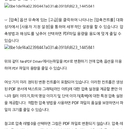
☞
[
압축
]
옵션
우측에 있는 [고급]을 클릭하여 나타나는 [압축컨트롤
]
대화
상자에서
[
사용자 지정 설정
]
을 통하여 세부적인 설정을 할 수 있습니다. 압
축방법과 해상도를 낮추어 선택하면
PDF
파일 용량을 용도에 맞게 줄일 수
있습니다
.
위와 같이 NesPDF Driver
에서는
파일을 PDF로
변환하기 전에 압축 옵션을 이용
하여
PDF
파일의 용량을 줄일 수 있습니다
.
.
여섯
가지
미리
정의된
변환
컨트롤이
포함되어
있습니다
이러한
컨트롤은
생성
PDF
(
)
된
문서에
텍스트와
그래픽
라인
아트
에
대한
압축
설정을
제공할
뿐만
아
,
(
)
니라
컬러
이미지
회색
명암
이미지
및
단색
이미지
흑백
에
대한
특정
압축
설정
.
PDF
을
제공합니다
적합한
압축
방법을
사용하면
파일의
품질을
보장하면서
파
.
일의
크기를
줄일
수
있습니다
0
PDF
.
참고로 압축
레벨
을
선택하면
그림은
파일로
변환되지
않습니다
압축
레