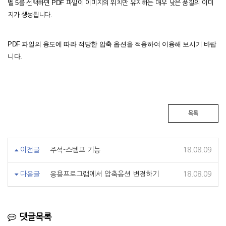
5
PDF
벨
를
선택하면
파일에
이미지의
위치만
유지하는
매우
낮은
품질의
이미
.
지가
생성됩니다
PDF 파일의 용도에 따라 적당한 압축 옵션을 적용하여 이용해 보시기 바랍
니다.
목록
이전글
주석-스템프 기능
18.08.09
다음글
응용프로그램에서 압축옵션 변경하기
18.08.09
댓글목록