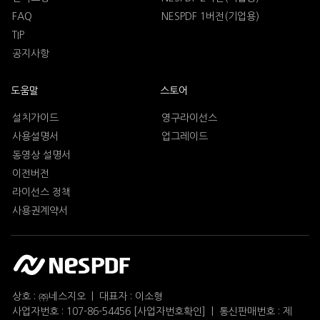
FAQ
NESPDF 1버전(기업용)
TIP
공지사항
도움말
스토어
설치가이드
영구라이선스
사용설명서
업그레이드
동영상 설명서
이전버전
라이선스 정책
사용권계약서
상호 : ㈜네스지오 | 대표자 : 이소형
사업자번호 : 107-86-54456
[사업자번호확인]
| 통신판매번호 : 제